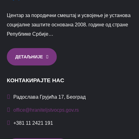
Центар за породични смештај и усвојење је установа
социјалне заштите основана 2008. године од стране
Републике Србије…
ДЕТАЉНИЈЕ
КОНТАКИРАЈТЕ НАС
Радослава Грујића 17, Београд
office@hraniteljstvocps.gov.rs
+381 11 2421 191