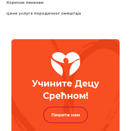
Корисни линкови
Цене услуга породичног смештаја
Учините Децу
Срећном!
Пишите нам