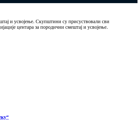
штај и усвојење. Скупштини су присуствовали сви
јације центара за породични смештај и усвојење.
еку“