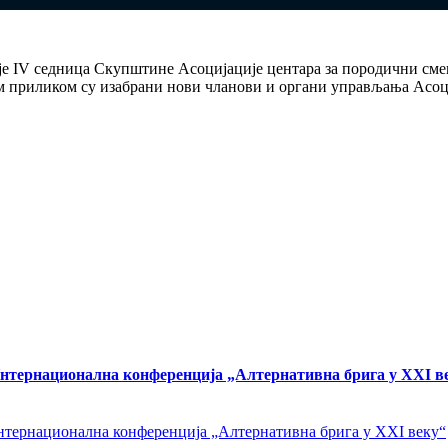
 је IV седница Скупштине Асоцијације центара за породични сме
м приликом су изабрани нови чланови и органи управљања Асоци
Интернационална конференција „Алтернативна брига у XXI в