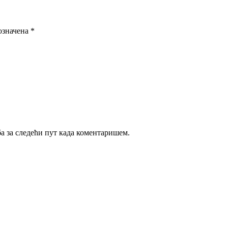
означена
*
ба за следећи пут када коментаришем.