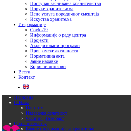
Поступак заснивања хранитељства
Поруке хранитељима
Цене услуга породичног смештаја
Искуства хранитеља
Информације
Covid-19
Информације о раду центра
Пројекти
Акредитовани програми
Програмске активности
Нормативна акта
Јавне набавке
Корисни линкови
Вести
Контакт
Насловна
О Нама
Наш тим
Издавачка делатност
Часопис „Искорак“
О хранитељству
Важне информације за хранитеље