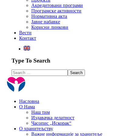
Акредитовани програми
Програмске активности
Нормативна акта
Јавне набавке
Корисни линкови
Вести
Контакт
Type To Search
Насловна
О Нама
Наш тим
Издавачка делатност
Часопис „Искорак“
О хранитељству
Важне информације за хранитеље