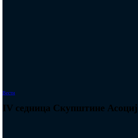
Вести
IV седница Скупштине Асоција