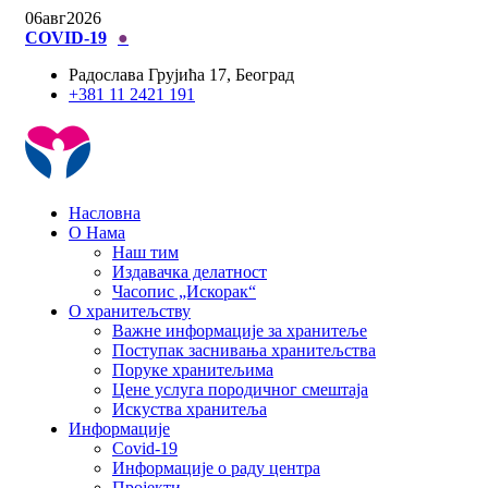
06
авг
2026
COVID-19
●
Радослава Грујића 17, Београд
+381 11 2421 191
Насловна
О Нама
Наш тим
Издавачка делатност
Часопис „Искорак“
О хранитељству
Важне информације за хранитеље
Поступак заснивања хранитељства
Поруке хранитељима
Цене услуга породичног смештаја
Искуства хранитеља
Информације
Covid-19
Информације о раду центра
Пројекти